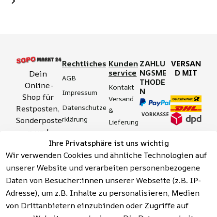
Rechtliches
Kunden
ZAHLU
VERSAN
service
NGSME
D MIT
Dein 
AGB
THODE
Online-
Kontakt
N
Impressum
Shop für 
Versand 
Datenschutze
Restposten, 
& 
rklärung
Sonderposte
Lieferung
n und 
Zahlung 
Barrierefreihei
Ihre Privatsphäre ist uns wichtig
Aktionsartik
& 
tserklärung
Wir verwenden Cookies und ähnliche Technologien auf
el rund um 
Sicherhei
Widerrufsrech
Werkzeuge, 
unserer Website und verarbeiten personenbezogene
t
t
Garten, 
Daten von Besucher:innen unserer Webseite (z.B. IP-
Häufige 
Hinweise zur 
Haushalt 
Fragen 
Adresse), um z.B. Inhalte zu personalisieren, Medien
Batterieentso
und mehr.
(FAQ)
von Drittanbietern einzubinden oder Zugriffe auf
rgung