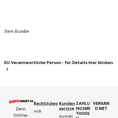
Item Bundle
EU-Verantwortliche Person - für Details hier klicken
Rechtliches
Kunden
ZAHLU
VERSAN
service
NGSME
D MIT
Dein 
AGB
THODE
Online-
Kontakt