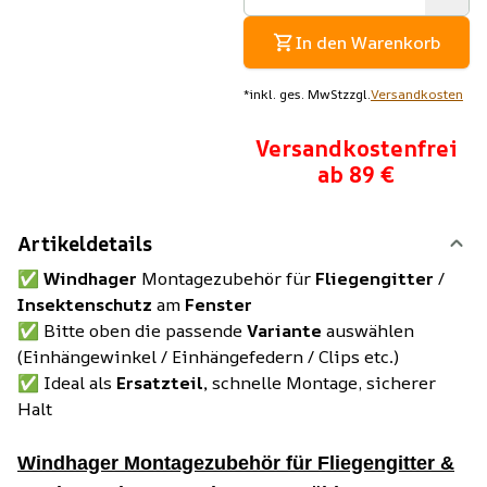
In den Warenkorb
*
inkl. ges. MwSt
zzgl.
Versandkosten
Versandkostenfrei
ab 89 €
Artikeldetails
✅
Windhager
Montagezubehör für
Fliegengitter
/
Insektenschutz
am
Fenster
✅ Bitte oben die passende
Variante
auswählen
(Einhängewinkel / Einhängefedern / Clips etc.)
✅ Ideal als
Ersatzteil,
schnelle Montage, sicherer
Halt
Windhager Montagezubehör für Fliegengitter &