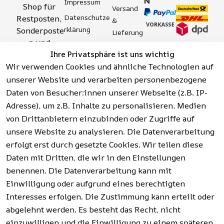
N
Impressum
Shop für 
Versand 
Datenschutze
Restposten, 
& 
rklärung
Sonderposte
Lieferung
n und 
Zahlung 
Barrierefreihei
Ihre Privatsphäre ist uns wichtig
Aktionsartik
& 
tserklärung
Wir verwenden Cookies und ähnliche Technologien auf
el rund um 
Sicherhei
Widerrufsrech
Werkzeuge, 
unserer Website und verarbeiten personenbezogene
t
t
Garten, 
Daten von Besucher:innen unserer Webseite (z.B. IP-
Häufige 
Hinweise zur 
Haushalt 
Fragen 
Adresse), um z.B. Inhalte zu personalisieren, Medien
Batterieentso
und mehr.
(FAQ)
von Drittanbietern einzubinden oder Zugriffe auf
rgung
unsere Website zu analysieren. Die Datenverarbeitung
erfolgt erst durch gesetzte Cookies. Wir teilen diese
Vertrag
widerrufen
Daten mit Dritten, die wir in den Einstellungen
benennen. Die Datenverarbeitung kann mit
Einwilligung oder aufgrund eines berechtigten
Facebook | 
AGB | Impressum | 
Interesses erfolgen. Die Zustimmung kann erteilt oder
Instagram | 
Datenschutzerklärung | 
abgelehnt werden. Es besteht das Recht, nicht
Newsletter
Barrierefreiheitserklärung | 
Widerrufsrecht
einzuwilligen und die Einwilligung zu einem späteren