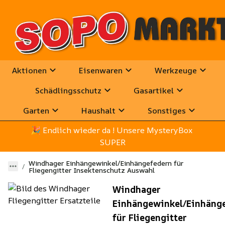
Aktionen
Eisenwaren
Werkzeuge
Schädlingsschutz
Gasartikel
Garten
Haushalt
Sonstiges
🎉
 Endlich wieder da ! Unsere MysteryBox 
SUPER
Windhager Einhängewinkel/Einhängefedern für
Fliegengitter Insektenschutz Auswahl
Windhager
Einhängewinkel/Einhäng
für Fliegengitter