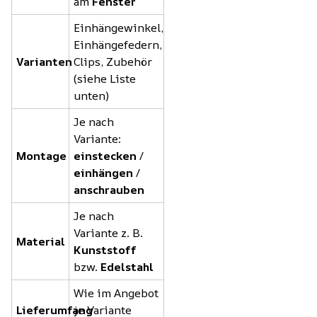
am
Fenster
Einhängewinkel,
Einhängefedern,
Varianten
Clips, Zubehör
(siehe Liste
unten)
Je nach
Variante:
Montage
einstecken
/
einhängen
/
anschrauben
Je nach
Variante z. B.
Material
Kunststoff
bzw.
Edelstahl
Wie im Angebot
Lieferumfang
je Variante