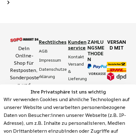
Rechtliches
Kunden
ZAHLU
VERSAN
service
NGSME
D MIT
Dein 
AGB
THODE
Online-
Kontakt
N
Impressum
Shop für 
Versand 
Datenschutze
Restposten, 
& 
rklärung
Sonderposte
Lieferung
n und 
Zahlung 
Barrierefreihei
Ihre Privatsphäre ist uns wichtig
Aktionsartik
& 
tserklärung
Wir verwenden Cookies und ähnliche Technologien auf
el rund um 
Sicherhei
Widerrufsrech
Werkzeuge, 
unserer Website und verarbeiten personenbezogene
t
t
Garten, 
Daten von Besucher:innen unserer Webseite (z.B. IP-
Häufige 
Hinweise zur 
Haushalt 
Fragen 
Adresse), um z.B. Inhalte zu personalisieren, Medien
Batterieentso
und mehr.
(FAQ)
von Drittanbietern einzubinden oder Zugriffe auf
rgung