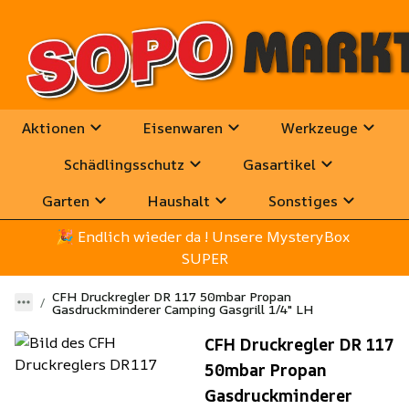
Aktionen
Eisenwaren
Werkzeuge
Schädlingsschutz
Gasartikel
Garten
Haushalt
Sonstiges
🎉
 Endlich wieder da ! Unsere MysteryBox 
SUPER
CFH Druckregler DR 117 50mbar Propan
Gasdruckminderer Camping Gasgrill 1/4" LH
CFH Druckregler DR 117
50mbar Propan
Gasdruckminderer