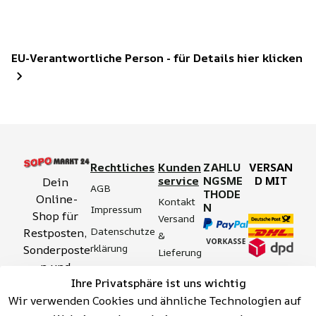
EU-Verantwortliche Person - für Details hier klicken
Rechtliches
Kunden
ZAHLU
VERSAN
service
NGSME
D MIT
Dein 
AGB
THODE
Online-
Kontakt
N
Impressum
Shop für 
Versand 
Datenschutze
Restposten, 
& 
rklärung
Sonderposte
Lieferung
n und 
Zahlung 
Barrierefreihei
Ihre Privatsphäre ist uns wichtig
Aktionsartik
& 
tserklärung
Wir verwenden Cookies und ähnliche Technologien auf
el rund um 
Sicherhei
Widerrufsrech