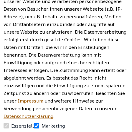
Werkzeuge, 
unserer Website und verarbeiten personenbezogene
t
t
Garten, 
Daten von Besucher:innen unserer Webseite (z.B. IP-
Häufige 
Hinweise zur 
Haushalt 
Fragen 
Adresse), um z.B. Inhalte zu personalisieren, Medien
Batterieentso
und mehr.
(FAQ)
von Drittanbietern einzubinden oder Zugriffe auf
rgung
unsere Website zu analysieren. Die Datenverarbeitung
erfolgt erst durch gesetzte Cookies. Wir teilen diese
Vertrag
widerrufen
Daten mit Dritten, die wir in den Einstellungen
benennen. Die Datenverarbeitung kann mit
Einwilligung oder aufgrund eines berechtigten
Facebook | 
AGB | Impressum | 
Interesses erfolgen. Die Zustimmung kann erteilt oder
Instagram | 
Datenschutzerklärung | 
abgelehnt werden. Es besteht das Recht, nicht
Newsletter
Barrierefreiheitserklärung | 
Widerrufsrecht
einzuwilligen und die Einwilligung zu einem späteren
Zeitpunkt zu ändern oder zu widerrufen. Beachten Sie
unser
Impressum
und weitere Hinweise zur
Verwendung personenbezogener Daten in unserer
Datenschutzerklärung
.
Essenziell
Marketing