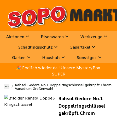
Aktionen
Eisenwaren
Werkzeuge
Schädlingsschutz
Gasartikel
Garten
Haushalt
Sonstiges
🎉
 Endlich wieder da ! Unsere MysteryBox 
SUPER
Rahsol Gedore No.1 Doppelringschlüssel gekröpft Chrom
Vanadium Größenwahl
Rahsol Gedore No.1
Doppelringschlüssel
gekröpft Chrom