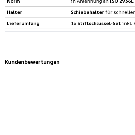
Norm
in Anlehnung an
ISO 2936L
Halter
Schiebehalter
für schnellen
Lieferumfang
1x
Stiftschlüssel-Set
inkl. 
Kundenbewertungen