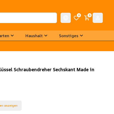
0
0
arten
Haushalt
Sonstiges
hlüssel Schraubendreher Sechskant Made in
en anzeigen