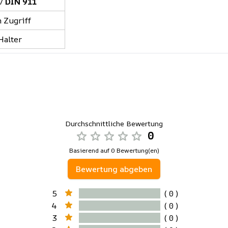
/
DIN 911
 Zugriff
Halter
Durchschnittliche Bewertung
0
Basierend auf 0 Bewertung(en)
Bewertung abgeben
5
( 0 )
4
( 0 )
3
( 0 )