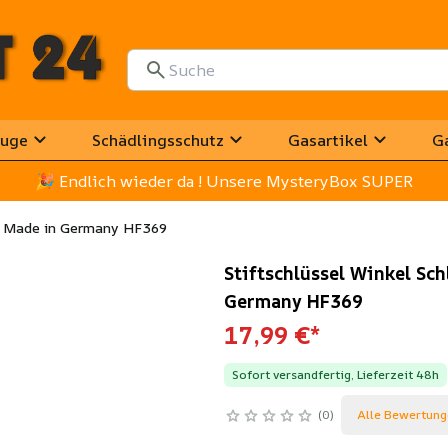
uge
Schädlingsschutz
Gasartikel
G
🎉
 Endlich wieder da ! Unsere MysteryBox SUPER
nt Made in Germany HF369
Stiftschlüssel Winkel Sc
Germany HF369
17,99 €
*
Sofort versandfertig, Lieferzeit 48h
0
Alle Bewertung