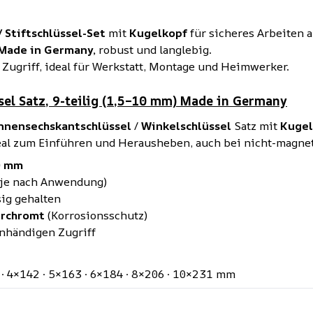
 Stiftschlüssel-Set
mit
Kugelkopf
für sicheres Arbeiten 
Made in Germany,
robust und langlebig.
Zugriff, ideal für Werkstatt, Montage und Heimwerker.
sel Satz, 9-teilig (1,5–10 mm) Made in Germany
nnensechskantschlüssel
/
Winkelschlüssel
Satz mit
Kugel
deal zum Einführen und Herausheben, auch bei nicht-magne
 10 mm
° je nach Anwendung)
ig gehalten
rchromt
(Korrosionsschutz)
inhändigen Zugriff
8 · 4×142 · 5×163 · 6×184 · 8×206 · 10×231 mm