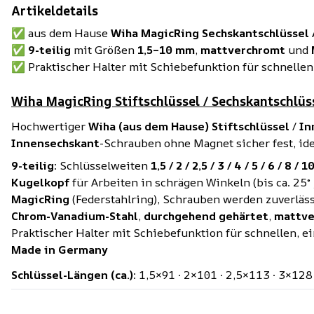
Artikeldetails
✅ aus dem Hause
Wiha
MagicRing
Sechskantschlüssel /
✅
9-teilig
mit Größen
1,5–10 mm
,
mattverchromt
und
✅ Praktischer Halter mit Schiebefunktion für schnellen 
Wiha MagicRing Stiftschlüssel / Sechskantschlüs
Hochwertiger
Wiha (aus dem Hause)
Stiftschlüssel
/
In
Innensechskant
-Schrauben ohne Magnet sicher fest, i
9-teilig
: Schlüsselweiten
1,5 / 2 / 2,5 / 3 / 4 / 5 / 6 / 8 /
Kugelkopf
für Arbeiten in schrägen Winkeln (bis ca. 25
MagicRing
(Federstahlring), Schrauben werden zuverläss
Chrom-Vanadium-Stahl
,
durchgehend gehärtet
,
mattve
Praktischer Halter mit Schiebefunktion für schnellen, e
Made in Germany
Schlüssel-Längen (ca.)
: 1,5×91 · 2×101 · 2,5×113 · 3×12