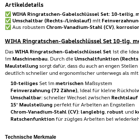
Artikeldetails
✅
WIHA Ringratschen-Gabelschlüssel Set:
10-teilig
,
m
✅
Umschaltbar (Rechts-/Linkslauf)
mit
Feinverzahnun
✅ Aus robustem
Chrom-Vanadium-Stahl (CV)
,
korrosio
WIHA Ringratschen-Gabelschlüssel Set 10-tlg. me
Das
WIHA Ringratschen-Gabelschlüssel Set
ist die ide
im
Maschinenbau
. Durch die
Umschaltfunktion (Rechts-
Maulstellung
sorgt dafür, dass du auch an engen Stelle
deutlich schneller und ergonomischer unterwegs als mi
10-teiliges
Set im
metrischen
Maßsystem
Feinverzahnung (72 Zähne),
ideal für kleine Rückhol
Umschaltbar:
schneller Wechsel zwischen
Rechtslauf
15° Maulstellung
perfekt für Arbeiten an Engstellen
Chrom-Vanadium-Stahl (CV):
langlebig
,
robust
und
k
Ratschenfunktion
für zügiges Arbeiten bei wiederk
Technische Merkmale