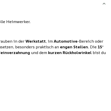
olle Heimwerker.
rauben in der
Werkstatt
, im
Automotive
-Bereich oder
zusetzen, besonders praktisch an
engen Stellen
. Die
15°
Feinverzahnung
und dem
kurzen Rückholwinkel
bist du