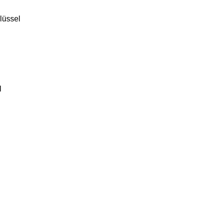
lüssel
l