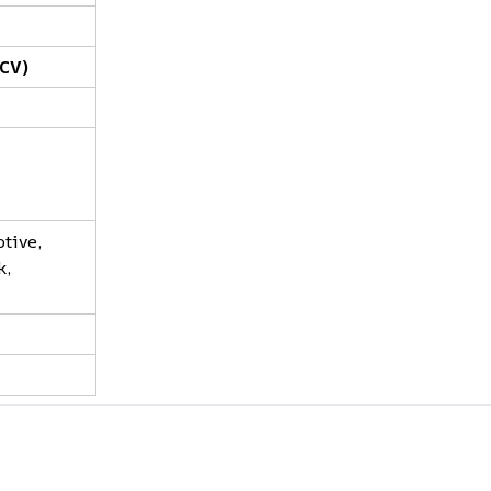
CV)
tive,
k,