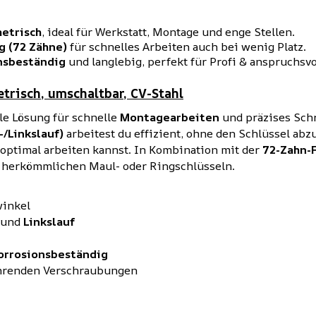
etrisch
, ideal für Werkstatt, Montage und enge Stellen.
g (72 Zähne)
für schnelles Arbeiten auch bei wenig Platz.
nsbeständig
und langlebig, perfekt für Profi & anspruchsv
trisch, umschaltbar, CV-Stahl
ale Lösung für schnelle
Montagearbeiten
und präzises Sch
/Linkslauf)
arbeitest du effizient, ohne den Schlüssel ab
n optimal arbeiten kannst. In Kombination mit der
72-Zahn-
t herkömmlichen Maul- oder Ringschlüsseln.
winkel
und
Linkslauf
orrosionsbeständig
ehrenden Verschraubungen