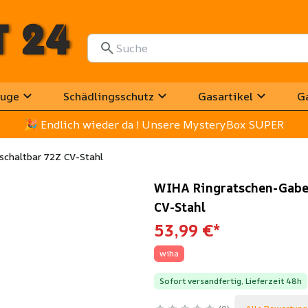
uge
Schädlingsschutz
Gasartikel
G
🎉
 Endlich wieder da ! Unsere MysteryBox SUPER
schaltbar 72Z CV-Stahl
WIHA Ringratschen-Gabel
CV-Stahl
53,99 €
*
wiha
Sofort versandfertig, Lieferzeit 48h