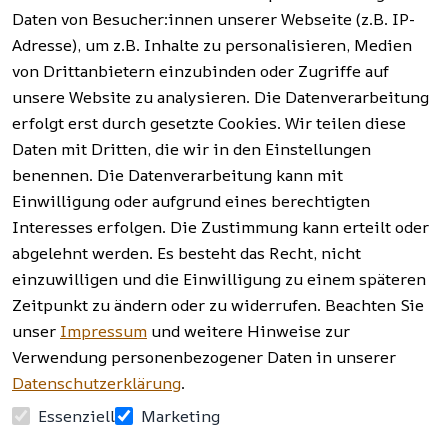
t
Garten, 
Daten von Besucher:innen unserer Webseite (z.B. IP-
Häufige 
Hinweise zur 
Haushalt 
Fragen 
Adresse), um z.B. Inhalte zu personalisieren, Medien
Batterieentso
und mehr.
(FAQ)
von Drittanbietern einzubinden oder Zugriffe auf
rgung
unsere Website zu analysieren. Die Datenverarbeitung
erfolgt erst durch gesetzte Cookies. Wir teilen diese
Vertrag
widerrufen
Daten mit Dritten, die wir in den Einstellungen
benennen. Die Datenverarbeitung kann mit
Einwilligung oder aufgrund eines berechtigten
Facebook | 
AGB | Impressum | 
Interesses erfolgen. Die Zustimmung kann erteilt oder
Instagram | 
Datenschutzerklärung | 
abgelehnt werden. Es besteht das Recht, nicht
Newsletter
Barrierefreiheitserklärung | 
Widerrufsrecht
einzuwilligen und die Einwilligung zu einem späteren
Zeitpunkt zu ändern oder zu widerrufen. Beachten Sie
unser
Impressum
und weitere Hinweise zur
Verwendung personenbezogener Daten in unserer
Datenschutzerklärung
.
Essenziell
Marketing