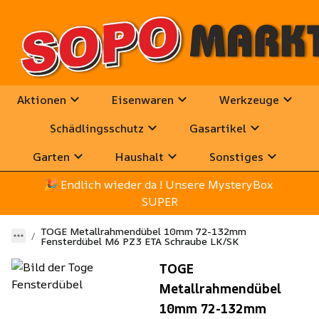
Aktionen
Eisenwaren
Werkzeuge
Schädlingsschutz
Gasartikel
Garten
Haushalt
Sonstiges
🎉
 Endlich wieder da ! Unsere MysteryBox 
SUPER
TOGE Metallrahmendübel 10mm 72-132mm
Fensterdübel M6 PZ3 ETA Schraube LK/SK
TOGE
Metallrahmendübel
10mm 72-132mm