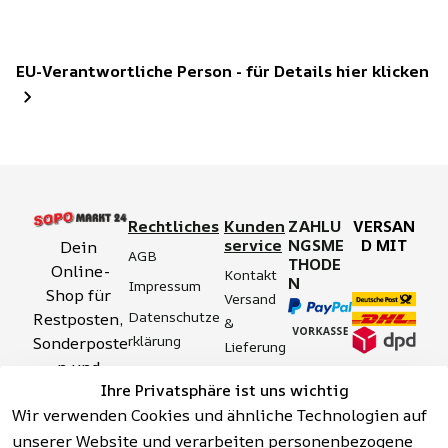
EU-Verantwortliche Person - für Details hier klicken
Rechtliches
Kunden
ZAHLU
VERSAN
service
NGSME
D MIT
Dein 
AGB
THODE
Online-
Kontakt
N
Impressum
Shop für 
Versand 
Datenschutze
Restposten, 
& 
rklärung
Sonderposte
Lieferung
n und 
Zahlung 
Barrierefreihei
Ihre Privatsphäre ist uns wichtig
Aktionsartik
& 
tserklärung
Wir verwenden Cookies und ähnliche Technologien auf
el rund um 
Sicherhei
Widerrufsrech
Werkzeuge, 
unserer Website und verarbeiten personenbezogene
t