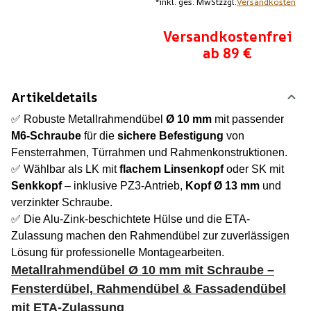
*
inkl. ges. MwSt
zzgl.
Versandkosten
Versandkostenfrei
ab 89 €
Artikeldetails
✅ Robuste Metallrahmendübel
Ø 10 mm
mit passender
M6-Schraube
für die
sichere Befestigung
von
Fensterrahmen, Türrahmen und Rahmenkonstruktionen.
✅ Wählbar als LK mit
flachem Linsenkopf
oder SK mit
Senkkopf
– inklusive PZ3-Antrieb,
Kopf Ø 13 mm
und
verzinkter Schraube.
✅ Die Alu-Zink-beschichtete Hülse und die ETA-
Zulassung machen den Rahmendübel zur zuverlässigen
Lösung für professionelle Montagearbeiten.
Metallrahmendübel Ø 10 mm mit Schraube –
Fensterdübel, Rahmendübel & Fassadendübel
mit ETA-Zulassung