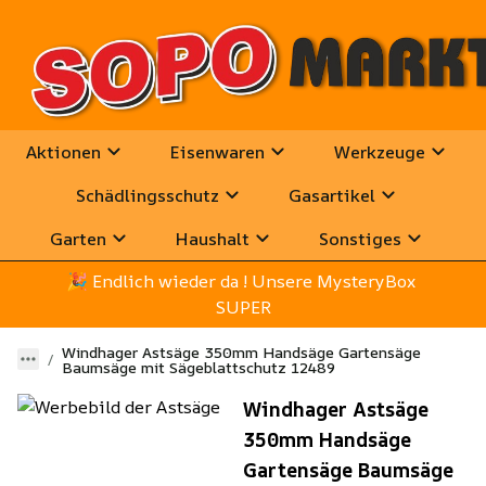
Aktionen
Eisenwaren
Werkzeuge
Schädlingsschutz
Gasartikel
Garten
Haushalt
Sonstiges
🎉
 Endlich wieder da ! Unsere MysteryBox 
SUPER
Windhager Astsäge 350mm Handsäge Gartensäge
Baumsäge mit Sägeblattschutz 12489
Windhager Astsäge
350mm Handsäge
Gartensäge Baumsäge