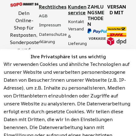
Rechtliches
Kunden
ZAHLU
VERSAN
service
NGSME
D MIT
Dein 
AGB
THODE
Online-
Kontakt
N
Impressum
Shop für 
Versand 
Datenschutze
Restposten, 
& 
rklärung
Sonderposte
Lieferung
n und 
Zahlung 
Barrierefreihei
Ihre Privatsphäre ist uns wichtig
Aktionsartik
& 
tserklärung
Wir verwenden Cookies und ähnliche Technologien auf
el rund um 
Sicherhei
Widerrufsrech
Werkzeuge, 
unserer Website und verarbeiten personenbezogene
t
t
Garten, 
Daten von Besucher:innen unserer Webseite (z.B. IP-
Häufige 
Hinweise zur 
Haushalt 
Fragen 
Adresse), um z.B. Inhalte zu personalisieren, Medien
Batterieentso
und mehr.
(FAQ)
von Drittanbietern einzubinden oder Zugriffe auf
rgung
unsere Website zu analysieren. Die Datenverarbeitung
erfolgt erst durch gesetzte Cookies. Wir teilen diese
Vertrag
widerrufen
Daten mit Dritten, die wir in den Einstellungen
benennen. Die Datenverarbeitung kann mit
Einwilligung oder aufgrund eines berechtigten