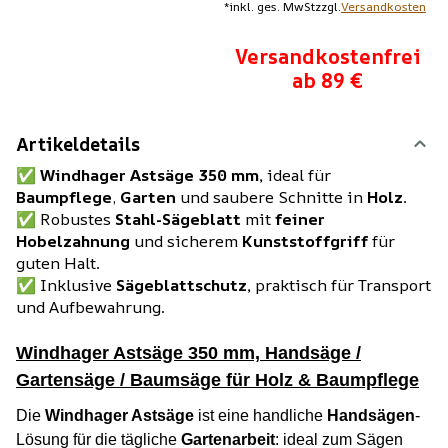
*
inkl. ges. MwSt
zzgl.
Versandkosten
Versandkostenfrei
ab 89 €
Artikeldetails
✅
Windhager Astsäge 350 mm,
ideal für
Baumpflege
,
Garten
und saubere Schnitte in
Holz
.
✅ Robustes
Stahl-Sägeblatt
mit
feiner
Hobelzahnung
und sicherem
Kunststoffgriff
für
guten Halt.
✅ Inklusive
Sägeblattschutz,
praktisch für Transport
und Aufbewahrung.
Windhager Astsäge 350 mm, Handsäge /
Gartensäge / Baumsäge für Holz & Baumpflege
Die
Windhager Astsäge
ist eine handliche
Handsägen
-
Lösung für die tägliche
Gartenarbeit
: ideal zum Sägen