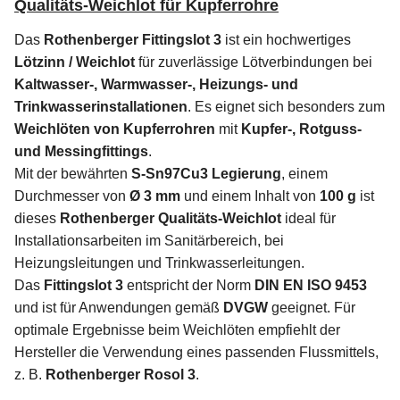
Qualitäts-Weichlot für Kupferrohre
Das
Rothenberger Fittingslot 3
ist ein hochwertiges
Lötzinn / Weichlot
für zuverlässige Lötverbindungen bei
Kaltwasser-, Warmwasser-, Heizungs- und
Trinkwasserinstallationen
. Es eignet sich besonders zum
Weichlöten von Kupferrohren
mit
Kupfer-, Rotguss-
und Messingfittings
.
Mit der bewährten
S-Sn97Cu3 Legierung
, einem
Durchmesser von
Ø 3 mm
und einem Inhalt von
100 g
ist
dieses
Rothenberger Qualitäts-Weichlot
ideal für
Installationsarbeiten im Sanitärbereich, bei
Heizungsleitungen und Trinkwasserleitungen.
Das
Fittingslot 3
entspricht der Norm
DIN EN ISO 9453
und ist für Anwendungen gemäß
DVGW
geeignet. Für
optimale Ergebnisse beim Weichlöten empfiehlt der
Hersteller die Verwendung eines passenden Flussmittels,
z. B.
Rothenberger Rosol 3
.