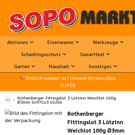
Aktionen
Eisenwaren
Werkzeuge
Schädlingsschutz
Gasartikel
Garten
Haushalt
Sonstiges
🎉
 Endlich wieder da ! Unsere MysteryBox 
SUPER
Rothenberger Fittingslot 3 Lötzinn Weichlot 100g
Ø3mm Sn97Cu3 45256
Rothenberger
Fittingslot 3 Lötzinn
Weichlot 100g Ø3mm