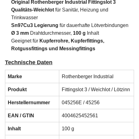
Original Rothenberger Industrial Fittingslot 3
Qualitäts-Weichlot
für Sanitär, Heizung und
Trinkwasser
Sn97Cu3 Legierung
für dauerhafte Lötverbindungen
Ø 3 mm
Drahtdurchmesser,
100 g
Inhalt
Geeignet für
Kupferrohre, Kupferfittings,
Rotgussfittings und Messingfittings
Technische Daten
Marke
Rothenberger Industrial
Produkt
Fittingslot 3 / Weichlot / Lötzinn
Herstellernummer
045256E / 45256
EAN / GTIN
4004625452561
Inhalt
100 g