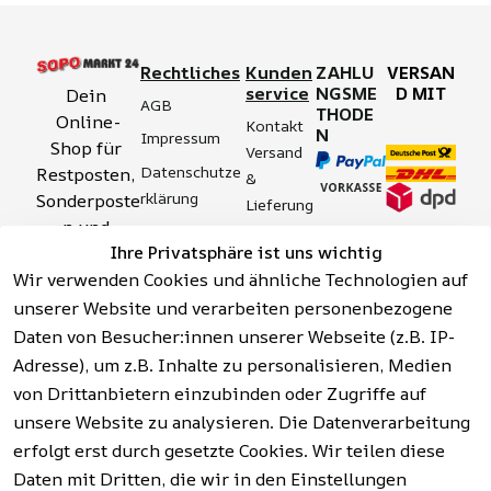
Rechtliches
Kunden
ZAHLU
VERSAN
service
NGSME
D MIT
Dein 
AGB
THODE
Online-
Kontakt
N
Impressum
Shop für 
Versand 
Datenschutze
Restposten, 
& 
rklärung
Sonderposte
Lieferung
n und 
Zahlung 
Barrierefreihei
Ihre Privatsphäre ist uns wichtig
Aktionsartik
& 
tserklärung
Wir verwenden Cookies und ähnliche Technologien auf
el rund um 
Sicherhei
Widerrufsrech
Werkzeuge, 
unserer Website und verarbeiten personenbezogene
t
t
Garten, 
Daten von Besucher:innen unserer Webseite (z.B. IP-
Häufige 
Hinweise zur 
Haushalt 
Fragen 
Adresse), um z.B. Inhalte zu personalisieren, Medien
Batterieentso
und mehr.
(FAQ)
von Drittanbietern einzubinden oder Zugriffe auf
rgung
unsere Website zu analysieren. Die Datenverarbeitung
erfolgt erst durch gesetzte Cookies. Wir teilen diese
Vertrag
widerrufen
Daten mit Dritten, die wir in den Einstellungen