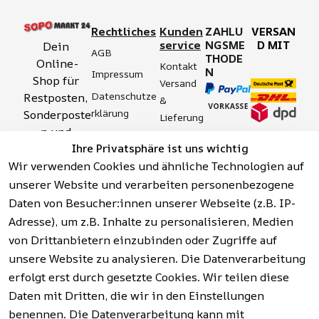
Rechtliches
Kunden
ZAHLU
VERSAN
service
NGSME
D MIT
Dein 
AGB
THODE
Online-
Kontakt
N
Impressum
Shop für 
Versand 
Datenschutze
Restposten, 
& 
rklärung
Sonderposte
Lieferung
n und 
Zahlung 
Barrierefreihei
Ihre Privatsphäre ist uns wichtig
Aktionsartik
& 
tserklärung
Wir verwenden Cookies und ähnliche Technologien auf
el rund um 
Sicherhei
Widerrufsrech
Werkzeuge, 
unserer Website und verarbeiten personenbezogene
t
t
Garten, 
Daten von Besucher:innen unserer Webseite (z.B. IP-
Häufige 
Hinweise zur 
Haushalt 
Fragen 
Adresse), um z.B. Inhalte zu personalisieren, Medien
Batterieentso
und mehr.
(FAQ)
von Drittanbietern einzubinden oder Zugriffe auf
rgung
unsere Website zu analysieren. Die Datenverarbeitung
erfolgt erst durch gesetzte Cookies. Wir teilen diese
Vertrag
widerrufen
Daten mit Dritten, die wir in den Einstellungen
benennen. Die Datenverarbeitung kann mit