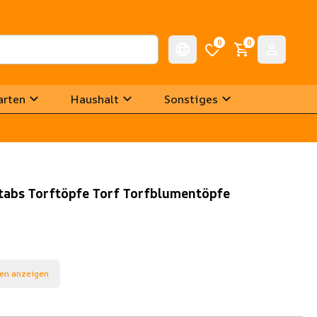
0
0
arten
Haushalt
Sonstiges
tabs Torftöpfe Torf Torfblumentöpfe
en anzeigen