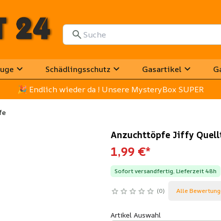
uge
Schädlingsschutz
Gasartikel
G
🎉
 Endlich wieder da ! Unsere MysteryBox SUPER
fe
Anzuchttöpfe Jiffy Quell
1,99 €
*
Sofort versandfertig, Lieferzeit 48h
0
Alle Bewertung
Artikel Auswahl