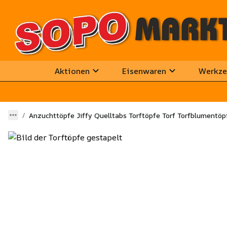
Aktionen
Eisenwaren
Werkze
Anzuchttöpfe Jiffy Quelltabs Torftöpfe Torf Torfblumentöp