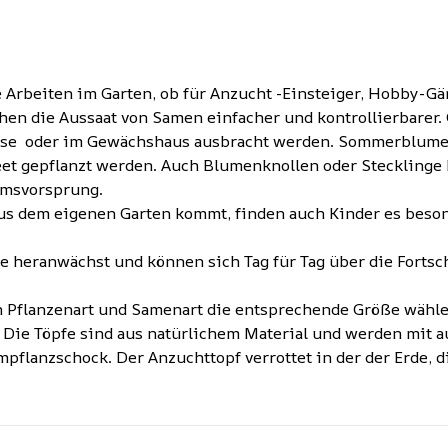
Arbeiten im Garten, ob für Anzucht -Einsteiger, Hobby-Gär
n die Aussaat von Samen einfacher und kontrollierbarer.
rasse oder im Gewächshaus ausbracht werden. Sommerblum
Beet gepflanzt werden. Auch Blumenknollen oder Steckling
umsvorsprung.
 aus dem eigenen Garten kommt, finden auch Kinder es beso
 heranwächst und können sich Tag für Tag über die Fortschr
ch Pflanzenart und Samenart die entsprechende Größe wähle
. Die Töpfe sind aus natürlichem Material und werden mit 
flanzschock. Der Anzuchttopf verrottet in der der Erde, d