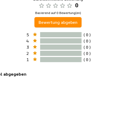
0
Basierend auf 0 Bewertung(en)
Bewertung abgeben
5
( 0 )
4
( 0 )
3
( 0 )
2
( 0 )
1
( 0 )
kel abgegeben