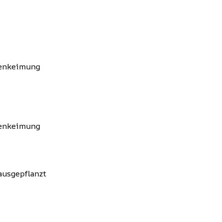
menkeimung
menkeimung
ausgepflanzt