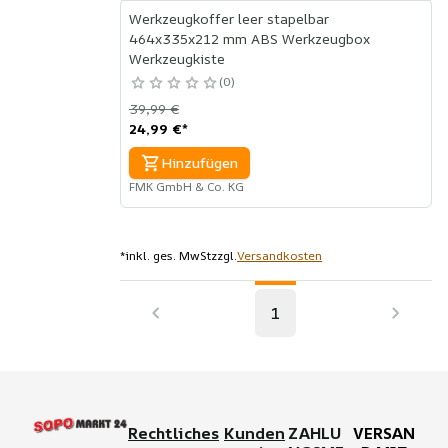
Werkzeugkoffer leer stapelbar
464x335x212 mm ABS Werkzeugbox
Werkzeugkiste
0
39,99 €
24,99 €
*
Hinzufügen
FMK GmbH & Co. KG
*
inkl. ges. MwSt
zzgl.
Versandkosten
1
Rechtliches
Kunden
ZAHLU
VERSAN