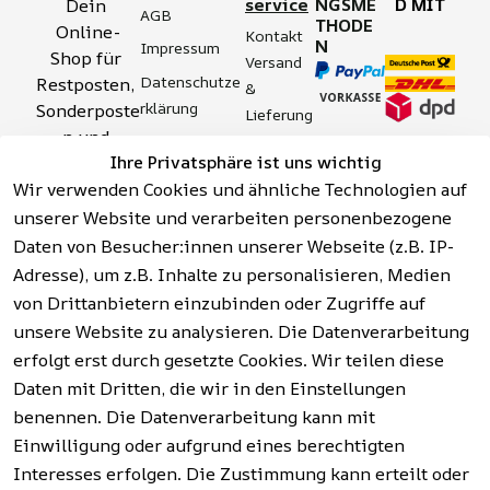
service
NGSME
D MIT
Dein 
AGB
THODE
Online-
Kontakt
N
Impressum
Shop für 
Versand 
Datenschutze
Restposten, 
& 
rklärung
Sonderposte
Lieferung
n und 
Zahlung 
Barrierefreihei
Ihre Privatsphäre ist uns wichtig
Aktionsartik
& 
tserklärung
Wir verwenden Cookies und ähnliche Technologien auf
el rund um 
Sicherhei
Widerrufsrech
Werkzeuge, 
unserer Website und verarbeiten personenbezogene
t
t
Garten, 
Daten von Besucher:innen unserer Webseite (z.B. IP-
Häufige 
Hinweise zur 
Haushalt 
Fragen 
Adresse), um z.B. Inhalte zu personalisieren, Medien
Batterieentso
und mehr.
(FAQ)
von Drittanbietern einzubinden oder Zugriffe auf
rgung
unsere Website zu analysieren. Die Datenverarbeitung
erfolgt erst durch gesetzte Cookies. Wir teilen diese
Vertrag
widerrufen
Daten mit Dritten, die wir in den Einstellungen
benennen. Die Datenverarbeitung kann mit
Einwilligung oder aufgrund eines berechtigten
Facebook | 
AGB | Impressum | 
Interesses erfolgen. Die Zustimmung kann erteilt oder
Instagram | 
Datenschutzerklärung | 