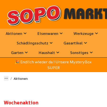
Aktionen
Eisenwaren
Werkzeuge
Schädlingsschutz
Gasartikel
Garten
Haushalt
Sonstiges
🎉
 Endlich wieder da ! Unsere MysteryBox 
SUPER
Aktionen
Wochenaktion