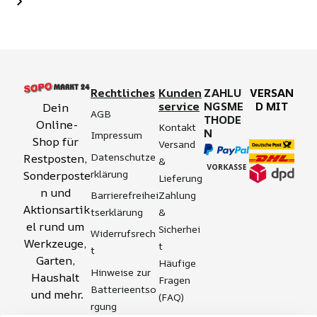
Rechtliches
Kunden
ZAHLU
VERSAN
service
NGSME
D MIT
Dein 
AGB
THODE
Online-
Kontakt
N
Impressum
Shop für 
Versand 
Datenschutze
Restposten, 
& 
rklärung
Sonderposte
Lieferung
n und 
Zahlung 
Barrierefreihei
Aktionsartik
& 
tserklärung
el rund um 
Sicherhei
Widerrufsrech
Werkzeuge, 
t
t
Garten, 
Häufige 
Hinweise zur 
Haushalt 
Fragen 
Batterieentso
und mehr.
(FAQ)
rgung