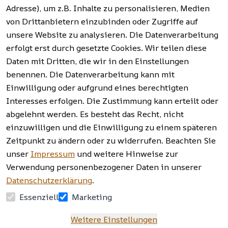
Hinweise zur 
Haushalt 
Fragen 
Adresse), um z.B. Inhalte zu personalisieren, Medien
Batterieentso
und mehr.
(FAQ)
von Drittanbietern einzubinden oder Zugriffe auf
rgung
unsere Website zu analysieren. Die Datenverarbeitung
erfolgt erst durch gesetzte Cookies. Wir teilen diese
Vertrag
widerrufen
Daten mit Dritten, die wir in den Einstellungen
benennen. Die Datenverarbeitung kann mit
Einwilligung oder aufgrund eines berechtigten
Facebook | 
AGB | Impressum | 
Interesses erfolgen. Die Zustimmung kann erteilt oder
Instagram | 
Datenschutzerklärung | 
abgelehnt werden. Es besteht das Recht, nicht
Newsletter
Barrierefreiheitserklärung | 
Widerrufsrecht
einzuwilligen und die Einwilligung zu einem späteren
Zeitpunkt zu ändern oder zu widerrufen. Beachten Sie
unser
Impressum
und weitere Hinweise zur
Verwendung personenbezogener Daten in unserer
Datenschutzerklärung
.
Essenziell
Marketing
Weitere Einstellungen