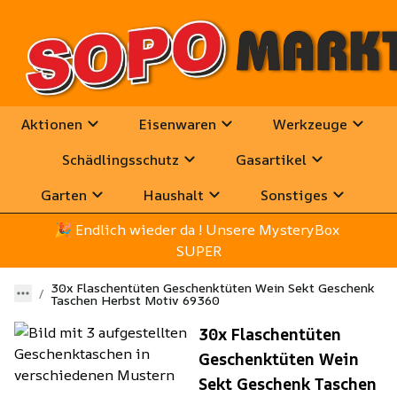
Aktionen
Eisenwaren
Werkzeuge
Schädlingsschutz
Gasartikel
Garten
Haushalt
Sonstiges
🎉
 Endlich wieder da ! Unsere MysteryBox 
SUPER
30x Flaschentüten Geschenktüten Wein Sekt Geschenk
Taschen Herbst Motiv 69360
30x Flaschentüten
Geschenktüten Wein
Sekt Geschenk Taschen