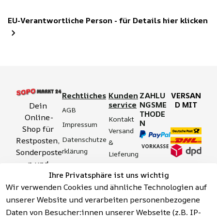
EU-Verantwortliche Person - für Details hier klicken
Rechtliches
Kunden
ZAHLU
VERSAN
service
NGSME
D MIT
Dein 
AGB
THODE
Online-
Kontakt
N
Impressum
Shop für 
Versand 
Datenschutze
Restposten, 
& 
rklärung
Sonderposte
Lieferung
n und 
Zahlung 
Barrierefreihei
Ihre Privatsphäre ist uns wichtig
Aktionsartik
& 
tserklärung
Wir verwenden Cookies und ähnliche Technologien auf
el rund um 
Sicherhei
Widerrufsrech
Werkzeuge, 
unserer Website und verarbeiten personenbezogene
t
t
Garten, 
Daten von Besucher:innen unserer Webseite (z.B. IP-
Häufige 