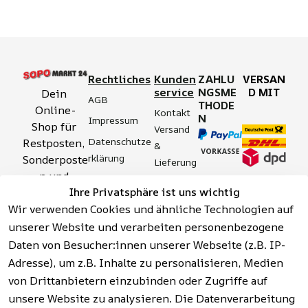
Rechtliches
Kunden
ZAHLU
VERSAN
service
NGSME
D MIT
Dein 
AGB
THODE
Online-
Kontakt
N
Impressum
Shop für 
Versand 
Datenschutze
Restposten, 
& 
rklärung
Sonderposte
Lieferung
n und 
Zahlung 
Barrierefreihei
Ihre Privatsphäre ist uns wichtig
Aktionsartik
& 
tserklärung
Wir verwenden Cookies und ähnliche Technologien auf
el rund um 
Sicherhei
Widerrufsrech
Werkzeuge, 
unserer Website und verarbeiten personenbezogene
t
t
Garten, 
Daten von Besucher:innen unserer Webseite (z.B. IP-
Häufige 
Hinweise zur 
Haushalt 
Fragen 
Adresse), um z.B. Inhalte zu personalisieren, Medien
Batterieentso
und mehr.
(FAQ)
von Drittanbietern einzubinden oder Zugriffe auf
rgung
unsere Website zu analysieren. Die Datenverarbeitung