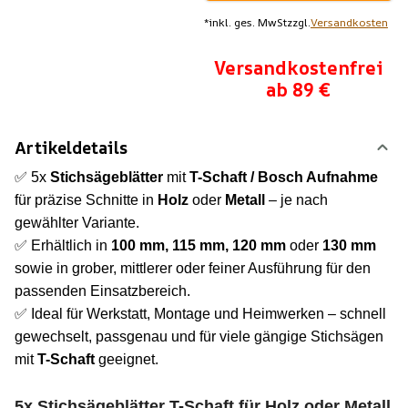
*
inkl. ges. MwSt
zzgl.
Versandkosten
Versandkostenfrei
ab 89 €
Artikeldetails
✅ 5x
Stichsägeblätter
mit
T-Schaft / Bosch Aufnahme
für präzise Schnitte in
Holz
oder
Metall
– je nach
gewählter Variante.
✅ Erhältlich in
100 mm, 115 mm, 120 mm
oder
130 mm
sowie in grober, mittlerer oder feiner Ausführung für den
passenden Einsatzbereich.
✅ Ideal für Werkstatt, Montage und Heimwerken – schnell
gewechselt, passgenau und für viele gängige Stichsägen
mit
T-Schaft
geeignet.
5x Stichsägeblätter T-Schaft für Holz oder Metall