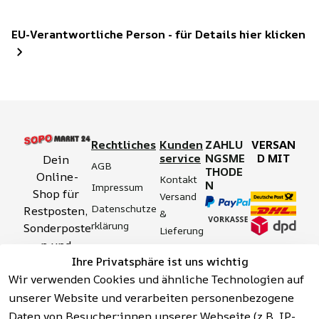
EU-Verantwortliche Person - für Details hier klicken
Rechtliches
Kunden
ZAHLU
VERSAN
service
NGSME
D MIT
Dein 
AGB
THODE
Online-
Kontakt
N
Impressum
Shop für 
Versand 
Datenschutze
Restposten, 
& 
rklärung
Sonderposte
Lieferung
n und 
Zahlung 
Barrierefreihei
Ihre Privatsphäre ist uns wichtig
Aktionsartik
& 
tserklärung
Wir verwenden Cookies und ähnliche Technologien auf
el rund um 
Sicherhei
Widerrufsrech
Werkzeuge, 
unserer Website und verarbeiten personenbezogene
t
t
Garten, 
Daten von Besucher:innen unserer Webseite (z.B. IP-
Häufige 