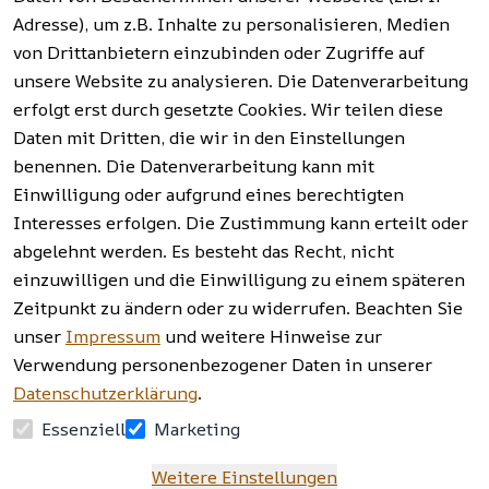
Hinweise zur 
Haushalt 
Fragen 
Adresse), um z.B. Inhalte zu personalisieren, Medien
Batterieentso
und mehr.
(FAQ)
von Drittanbietern einzubinden oder Zugriffe auf
rgung
unsere Website zu analysieren. Die Datenverarbeitung
erfolgt erst durch gesetzte Cookies. Wir teilen diese
Vertrag
widerrufen
Daten mit Dritten, die wir in den Einstellungen
benennen. Die Datenverarbeitung kann mit
Einwilligung oder aufgrund eines berechtigten
Facebook | 
AGB | Impressum | 
Interesses erfolgen. Die Zustimmung kann erteilt oder
Instagram | 
Datenschutzerklärung | 
abgelehnt werden. Es besteht das Recht, nicht
Newsletter
Barrierefreiheitserklärung | 
Widerrufsrecht
einzuwilligen und die Einwilligung zu einem späteren
Zeitpunkt zu ändern oder zu widerrufen. Beachten Sie
unser
Impressum
und weitere Hinweise zur
Verwendung personenbezogener Daten in unserer
Datenschutzerklärung
.
Essenziell
Marketing
Weitere Einstellungen