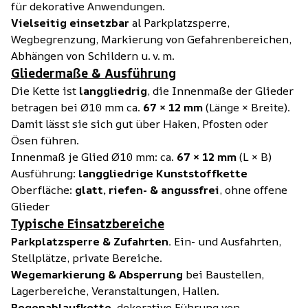
für dekorative Anwendungen.
Vielseitig einsetzbar
al Parkplatzsperre,
Wegbegrenzung, Markierung von Gefahrenbereichen,
Abhängen von Schildern u. v. m.
Gliedermaße & Ausführung
Die Kette ist
langgliedrig
, die Innenmaße der Glieder
betragen bei Ø10 mm ca.
67 × 12 mm
(Länge × Breite).
Damit lässt sie sich gut über Haken, Pfosten oder
Ösen führen.
Innenmaß je Glied Ø10 mm: ca.
67 × 12 mm
(L × B)
Ausführung:
langgliedrige Kunststoffkette
Oberfläche:
glatt, riefen- & angussfrei
, ohne offene
Glieder
Typische Einsatzbereiche
Parkplatzsperre & Zufahrten.
Ein- und Ausfahrten,
Stellplätze, private Bereiche.
Wegemarkierung & Absperrung
bei Baustellen,
Lagerbereiche, Veranstaltungen, Hallen.
Regenablaufkette,
dekorative Führung von