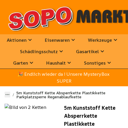
Aktionen
Eisenwaren
Werkzeuge
Schädlingsschutz
Gasartikel
Garten
Haushalt
Sonstiges
🎉
 Endlich wieder da ! Unsere MysteryBox 
SUPER
5m Kunststoff Kette Absperrkette Plastikkette
Parkplatzsperre Regenablaufkette
5m Kunststoff Kette
Absperrkette
Plastikkette