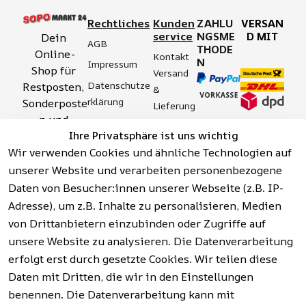
Rechtliches
Kunden
ZAHLU
VERSAN
service
NGSME
D MIT
Dein 
AGB
THODE
Online-
Kontakt
N
Impressum
Shop für 
Versand 
Datenschutze
Restposten, 
& 
rklärung
Sonderposte
Lieferung
n und 
Zahlung 
Barrierefreihei
Ihre Privatsphäre ist uns wichtig
Aktionsartik
& 
tserklärung
Wir verwenden Cookies und ähnliche Technologien auf
el rund um 
Sicherhei
Widerrufsrech
Werkzeuge, 
unserer Website und verarbeiten personenbezogene
t
t
Garten, 
Daten von Besucher:innen unserer Webseite (z.B. IP-
Häufige 
Hinweise zur 
Haushalt 
Fragen 
Adresse), um z.B. Inhalte zu personalisieren, Medien
Batterieentso
und mehr.
(FAQ)
von Drittanbietern einzubinden oder Zugriffe auf
rgung
unsere Website zu analysieren. Die Datenverarbeitung
erfolgt erst durch gesetzte Cookies. Wir teilen diese
Vertrag
widerrufen
Daten mit Dritten, die wir in den Einstellungen
benennen. Die Datenverarbeitung kann mit