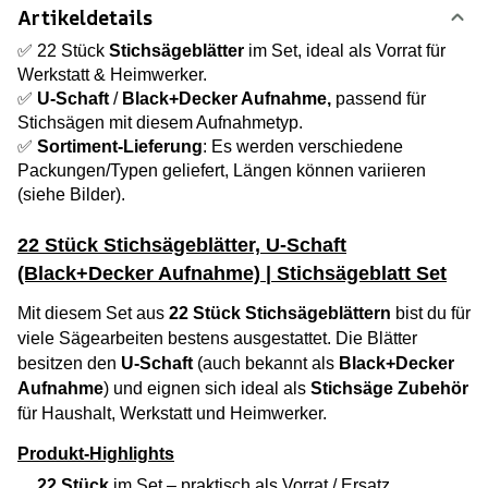
Artikeldetails
✅ 22 Stück
Stichsägeblätter
im Set, ideal als Vorrat für
Werkstatt & Heimwerker.
✅
U-Schaft
/
Black+Decker Aufnahme,
passend für
Stichsägen mit diesem Aufnahmetyp.
✅
Sortiment-Lieferung
: Es werden verschiedene
Packungen/Typen geliefert, Längen können variieren
(siehe Bilder).
22 Stück Stichsägeblätter, U-Schaft
(Black+Decker Aufnahme) | Stichsägeblatt Set
Mit diesem Set aus
22 Stück Stichsägeblättern
bist du für
viele Sägearbeiten bestens ausgestattet. Die Blätter
besitzen den
U-Schaft
(auch bekannt als
Black+Decker
Aufnahme
) und eignen sich ideal als
Stichsäge Zubehör
für Haushalt, Werkstatt und Heimwerker.
Produkt-Highlights
22 Stück
im Set – praktisch als Vorrat / Ersatz