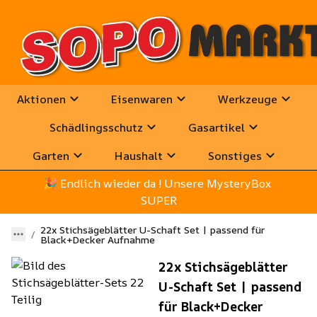
Aktionen
Eisenwaren
Werkzeuge
Schädlingsschutz
Gasartikel
Garten
Haushalt
Sonstiges
🎉
 Endlich wieder da ! Unsere MysteryBox 
SUPER
22x Stichsägeblätter U-Schaft Set | passend für
Black+Decker Aufnahme
22x Stichsägeblätter
U-Schaft Set | passend
für Black+Decker