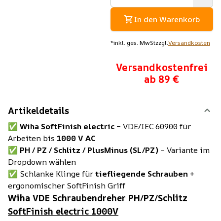
In den Warenkorb
*
inkl. ges. MwSt
zzgl.
Versandkosten
Versandkostenfrei
ab 89 €
Artikeldetails
✅
Wiha SoftFinish electric
– VDE/IEC 60900 für
Arbeiten bis
1000 V AC
✅
PH / PZ / Schlitz / PlusMinus (SL/PZ)
– Variante im
Dropdown wählen
✅ Schlanke Klinge für
tiefliegende Schrauben
+
ergonomischer SoftFinish Griff
Wiha VDE Schraubendreher PH/PZ/Schlitz
SoftFinish electric 1000V