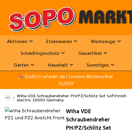
Aktionen
Eisenwaren
Werkzeuge
Schädlingsschutz
Gasartikel
Garten
Haushalt
Sonstiges
🎉
 Endlich wieder da ! Unsere MysteryBox 
SUPER
Wiha VDE Schraubendreher PH/PZ/Schlitz Set SoftFinish
electric 1000V Germany
Wiha VDE
Schraubendreher
PH/PZ/Schlitz Set