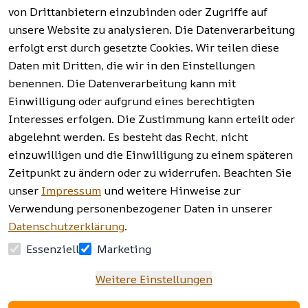
Batterieentso
und mehr.
(FAQ)
von Drittanbietern einzubinden oder Zugriffe auf
rgung
unsere Website zu analysieren. Die Datenverarbeitung
erfolgt erst durch gesetzte Cookies. Wir teilen diese
Vertrag
widerrufen
Daten mit Dritten, die wir in den Einstellungen
benennen. Die Datenverarbeitung kann mit
Einwilligung oder aufgrund eines berechtigten
Facebook | 
AGB | Impressum | 
Interesses erfolgen. Die Zustimmung kann erteilt oder
Instagram | 
Datenschutzerklärung | 
abgelehnt werden. Es besteht das Recht, nicht
Newsletter
Barrierefreiheitserklärung | 
Widerrufsrecht
einzuwilligen und die Einwilligung zu einem späteren
Zeitpunkt zu ändern oder zu widerrufen. Beachten Sie
unser
Impressum
und weitere Hinweise zur
Verwendung personenbezogener Daten in unserer
Datenschutzerklärung
.
Essenziell
Marketing
Weitere Einstellungen