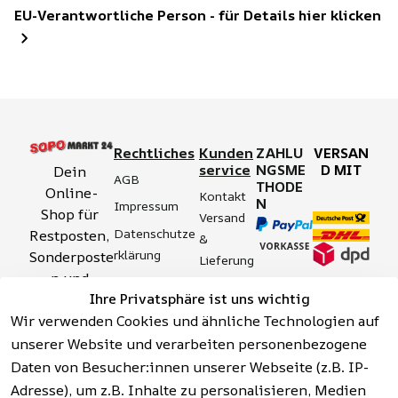
EU-Verantwortliche Person - für Details hier klicken
Rechtliches
Kunden
ZAHLU
VERSAN
service
NGSME
D MIT
Dein 
AGB
THODE
Online-
Kontakt
N
Impressum
Shop für 
Versand 
Datenschutze
Restposten, 
& 
rklärung
Sonderposte
Lieferung
n und 
Zahlung 
Barrierefreihei
Ihre Privatsphäre ist uns wichtig
Aktionsartik
& 
tserklärung
Wir verwenden Cookies und ähnliche Technologien auf
el rund um 
Sicherhei
Widerrufsrech
Werkzeuge, 
unserer Website und verarbeiten personenbezogene
t
t
Garten, 
Daten von Besucher:innen unserer Webseite (z.B. IP-
Häufige 
Hinweise zur 
Haushalt 
Fragen 
Adresse), um z.B. Inhalte zu personalisieren, Medien