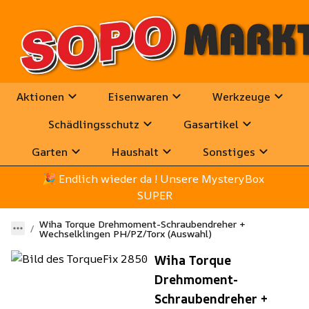
Aktionen
Eisenwaren
Werkzeuge
Schädlingsschutz
Gasartikel
Garten
Haushalt
Sonstiges
🎉
 Endlich wieder da ! Unsere MysteryBox 
SUPER
Wiha Torque Drehmoment-Schraubendreher +
Wechselklingen PH/PZ/Torx (Auswahl)
Wiha Torque
Drehmoment-
Schraubendreher +