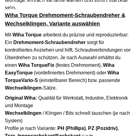
sein.
Wiha Torque Drehmoment-Schraubendreher &
Wechselklingen, Variante auswählen
Mit
Wiha Torque
arbeitest du präzise und reproduzierbar:
Ein
Drehmoment-Schraubendreher
sorgt für
kontrolliertes Anziehen und hilft, Schraubverbindungen vor
Überdrehen zu schützen. Je nach Auswahl erhältst du
einen
Wiha TorqueFix
(festes Drehmoment),
Wiha
EasyTorque
(vordefiniertes Drehmoment) oder
Wiha
TorqueVario-S
(einstellbarer Bereich) bzw. passende
Wechselklingen
-Sätze.
Original Wiha:
Qualität für Werkstatt, Industrie, Elektronik
und Montage
Wechselklingen
/ Klingen / Bits schnell tauschen (je nach
System)
Profile je nach Variante:
PH (Phillips)
,
PZ (Pozidriv)
,
Torx
,
Innensechskant/Sechskant
u.v.m.