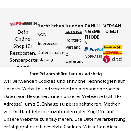
Rechtliches
Kunden
ZAHLU
VERSAN
service
NGSME
D MIT
Dein 
AGB
THODE
Online-
Kontakt
N
Impressum
Shop für 
Versand 
Datenschutze
Restposten, 
& 
rklärung
Sonderposte
Lieferung
n und 
Zahlung 
Barrierefreihei
Ihre Privatsphäre ist uns wichtig
Aktionsartik
& 
tserklärung
Wir verwenden Cookies und ähnliche Technologien auf
el rund um 
Sicherhei
Widerrufsrech
Werkzeuge, 
unserer Website und verarbeiten personenbezogene
t
t
Garten, 
Daten von Besucher:innen unserer Webseite (z.B. IP-
Häufige 
Hinweise zur 
Haushalt 
Fragen 
Adresse), um z.B. Inhalte zu personalisieren, Medien
Batterieentso
und mehr.
(FAQ)
von Drittanbietern einzubinden oder Zugriffe auf
rgung
unsere Website zu analysieren. Die Datenverarbeitung
erfolgt erst durch gesetzte Cookies. Wir teilen diese
Vertrag