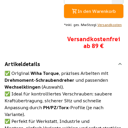
In den Warenkorb
*
inkl. ges. MwSt
zzgl.
Versandkosten
Versandkostenfrei
ab 89 €
Artikeldetails
✅ Original
Wiha Torque,
präzises Arbeiten mit
Drehmoment-Schraubendreher
und passenden
Wechselklingen
(Auswahl).
✅ Ideal für kontrolliertes Verschrauben: saubere
Kraftübertragung, sicherer Sitz und schnelle
Anpassung durch
PH/PZ/Torx
-Profile (je nach
Variante).
✅ Perfekt für Werkstatt, Industrie und
Montage, einfach Variante wählen und sofort startklar