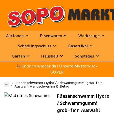
Aktionen
Eisenwaren
Werkzeuge
Schädlingsschutz
Gasartikel
Garten
Haushalt
Sonstiges
🎉
 Endlich wieder da ! Unsere MysteryBox 
SUPER
Fliesenschwamm Hydro / Schwammgummi grob+fein
Auswahl Handschwamm & Belag
Fliesenschwamm Hydro
/ Schwammgummi
grob+fein Auswahl