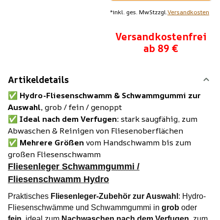
*
inkl. ges. MwSt
zzgl.
Versandkosten
Versandkostenfrei
ab 89 €
Artikeldetails
✅
Hydro-Fliesenschwamm & Schwammgummi zur
Auswahl,
grob / fein / genoppt
✅
Ideal nach dem Verfugen:
stark saugfähig, zum
Abwaschen & Reinigen von Fliesenoberflächen
✅
Mehrere Größen
vom Handschwamm bis zum
großen Fliesenschwamm
Fliesenleger Schwammgummi /
Fliesenschwamm Hydro
Praktisches
Fliesenleger-Zubehör zur Auswahl
: Hydro-
Fliesenschwämme und Schwammgummi in
grob
oder
fein,
ideal zum
Nachwaschen nach dem Verfugen
, zum