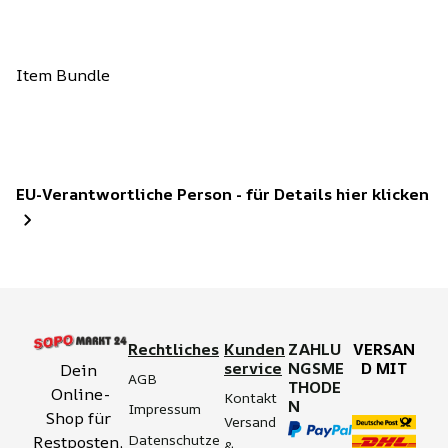
Item Bundle
EU-Verantwortliche Person - für Details hier klicken
Rechtliches
Kunden
ZAHLU
VERSAN
service
NGSME
D MIT
Dein 
AGB
THODE
Online-
Kontakt
N
Impressum
Shop für 
Versand 
Datenschutze
Restposten, 
& 