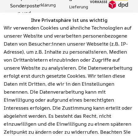
rklärung
Sonderposte
Lieferung
n und 
Zahlung 
Barrierefreihei
Ihre Privatsphäre ist uns wichtig
Aktionsartik
& 
tserklärung
Wir verwenden Cookies und ähnliche Technologien auf
el rund um 
Sicherhei
Widerrufsrech
Werkzeuge, 
unserer Website und verarbeiten personenbezogene
t
t
Garten, 
Daten von Besucher:innen unserer Webseite (z.B. IP-
Häufige 
Hinweise zur 
Haushalt 
Fragen 
Adresse), um z.B. Inhalte zu personalisieren, Medien
Batterieentso
und mehr.
(FAQ)
von Drittanbietern einzubinden oder Zugriffe auf
rgung
unsere Website zu analysieren. Die Datenverarbeitung
erfolgt erst durch gesetzte Cookies. Wir teilen diese
Vertrag
widerrufen
Daten mit Dritten, die wir in den Einstellungen
benennen. Die Datenverarbeitung kann mit
Einwilligung oder aufgrund eines berechtigten
Facebook | 
AGB | Impressum | 
Interesses erfolgen. Die Zustimmung kann erteilt oder
Instagram | 
Datenschutzerklärung | 
abgelehnt werden. Es besteht das Recht, nicht
Newsletter
Barrierefreiheitserklärung | 
Widerrufsrecht
einzuwilligen und die Einwilligung zu einem späteren
Zeitpunkt zu ändern oder zu widerrufen. Beachten Sie