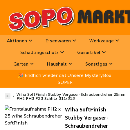
Aktionen
Eisenwaren
Werkzeuge
Schädlingsschutz
Gasartikel
Garten
Haushalt
Sonstiges
🎉
 Endlich wieder da ! Unsere MysteryBox 
SUPER
Wiha SoftFinish Stubby Vergaser-Schraubendreher 25mm
PH2 PH3 PZ3 Schlitz 311/313
Wiha SoftFinish
Stubby Vergaser-
Schraubendreher