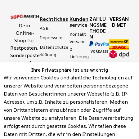
Rechtliches
Kunden
ZAHLU
VERSAN
service
NGSME
D MIT
Dein 
AGB
THODE
Online-
Kontakt
N
Impressum
Shop für 
Versand 
Datenschutze
Restposten, 
& 
rklärung
Sonderposte
Lieferung
n und 
Zahlung 
Barrierefreihei
Ihre Privatsphäre ist uns wichtig
Aktionsartik
& 
tserklärung
Wir verwenden Cookies und ähnliche Technologien auf
el rund um 
Sicherhei
Widerrufsrech
Werkzeuge, 
unserer Website und verarbeiten personenbezogene
t
t
Garten, 
Daten von Besucher:innen unserer Webseite (z.B. IP-
Häufige 
Hinweise zur 
Haushalt 
Fragen 
Adresse), um z.B. Inhalte zu personalisieren, Medien
Batterieentso
und mehr.
(FAQ)
von Drittanbietern einzubinden oder Zugriffe auf
rgung
unsere Website zu analysieren. Die Datenverarbeitung
erfolgt erst durch gesetzte Cookies. Wir teilen diese
Vertrag
widerrufen
Daten mit Dritten, die wir in den Einstellungen