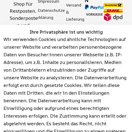
N
Impressum
Shop für 
Versand 
Datenschutze
Restposten, 
& 
rklärung
Sonderposte
Lieferung
n und 
Zahlung 
Barrierefreihei
Ihre Privatsphäre ist uns wichtig
Aktionsartik
& 
tserklärung
Wir verwenden Cookies und ähnliche Technologien auf
el rund um 
Sicherhei
Widerrufsrech
Werkzeuge, 
unserer Website und verarbeiten personenbezogene
t
t
Garten, 
Daten von Besucher:innen unserer Webseite (z.B. IP-
Häufige 
Hinweise zur 
Haushalt 
Fragen 
Adresse), um z.B. Inhalte zu personalisieren, Medien
Batterieentso
und mehr.
(FAQ)
von Drittanbietern einzubinden oder Zugriffe auf
rgung
unsere Website zu analysieren. Die Datenverarbeitung
erfolgt erst durch gesetzte Cookies. Wir teilen diese
Vertrag
widerrufen
Daten mit Dritten, die wir in den Einstellungen
benennen. Die Datenverarbeitung kann mit
Einwilligung oder aufgrund eines berechtigten
Facebook | 
AGB | Impressum | 
Interesses erfolgen. Die Zustimmung kann erteilt oder
Instagram | 
Datenschutzerklärung | 
abgelehnt werden. Es besteht das Recht, nicht
Newsletter
Barrierefreiheitserklärung | 
Widerrufsrecht
einzuwilligen und die Einwilligung zu einem späteren