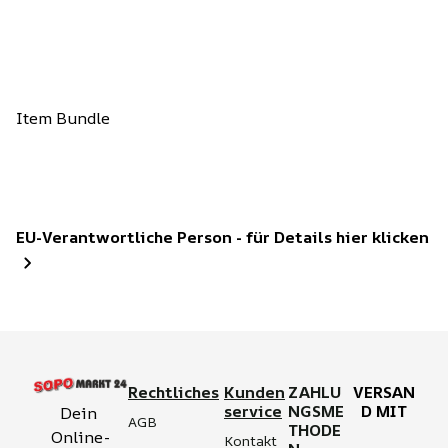
Item Bundle
EU-Verantwortliche Person - für Details hier klicken
Rechtliches
Kunden
ZAHLU
VERSAN
service
NGSME
D MIT
Dein 
AGB
THODE
Online-
Kontakt