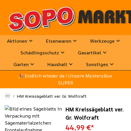
Aktionen
Eisenwaren
Werkzeuge
Schädlingsschutz
Gasartikel
Garten
Haushalt
Sonstiges
🎉
 Endlich wieder da ! Unsere MysteryBox 
SUPER
HM Kreissägeblatt ver. Gr. Wolfcraft
HM Kreissägeblatt ver.
Gr. Wolfcraft
44,99 €
*