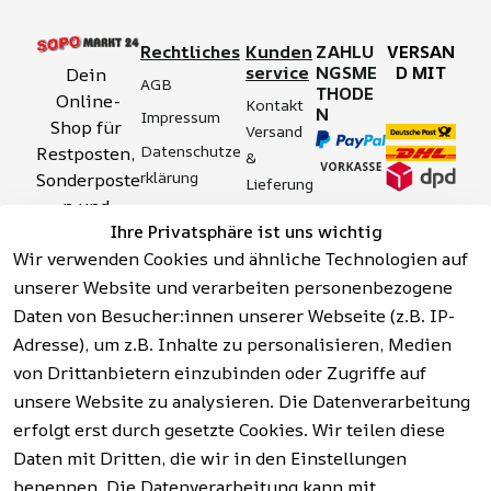
Rechtliches
Kunden
ZAHLU
VERSAN
service
NGSME
D MIT
Dein 
AGB
THODE
Online-
Kontakt
N
Impressum
Shop für 
Versand 
Datenschutze
Restposten, 
& 
rklärung
Sonderposte
Lieferung
n und 
Zahlung 
Barrierefreihei
Ihre Privatsphäre ist uns wichtig
Aktionsartik
& 
tserklärung
Wir verwenden Cookies und ähnliche Technologien auf
el rund um 
Sicherhei
Widerrufsrech
Werkzeuge, 
unserer Website und verarbeiten personenbezogene
t
t
Garten, 
Daten von Besucher:innen unserer Webseite (z.B. IP-
Häufige 
Hinweise zur 
Haushalt 
Fragen 
Adresse), um z.B. Inhalte zu personalisieren, Medien
Batterieentso
und mehr.
(FAQ)
von Drittanbietern einzubinden oder Zugriffe auf
rgung
unsere Website zu analysieren. Die Datenverarbeitung
erfolgt erst durch gesetzte Cookies. Wir teilen diese
Vertrag
widerrufen
Daten mit Dritten, die wir in den Einstellungen
benennen. Die Datenverarbeitung kann mit