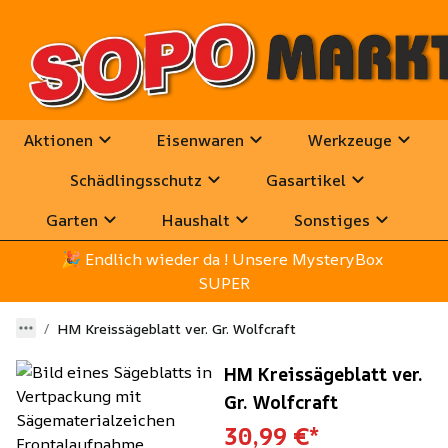
Aktionen
Eisenwaren
Werkzeuge
Schädlingsschutz
Gasartikel
Garten
Haushalt
Sonstiges
🎉
 Endlich wieder da ! Unsere MysteryBox 
SUPER
HM Kreissägeblatt ver. Gr. Wolfcraft
HM Kreissägeblatt ver.
Gr. Wolfcraft
30,99 €
*