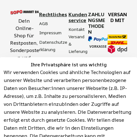
Rechtliches
Kunden
ZAHLU
VERSAN
service
NGSME
D MIT
Dein 
AGB
THODE
Online-
Kontakt
N
Impressum
Shop für 
Versand 
Datenschutze
Restposten, 
& 
rklärung
Sonderposte
Lieferung
n und 
Zahlung 
Barrierefreihei
Ihre Privatsphäre ist uns wichtig
Aktionsartik
& 
tserklärung
Wir verwenden Cookies und ähnliche Technologien auf
el rund um 
Sicherhei
Widerrufsrech
Werkzeuge, 
unserer Website und verarbeiten personenbezogene
t
t
Garten, 
Daten von Besucher:innen unserer Webseite (z.B. IP-
Häufige 
Hinweise zur 
Haushalt 
Fragen 
Adresse), um z.B. Inhalte zu personalisieren, Medien
Batterieentso
und mehr.
(FAQ)
von Drittanbietern einzubinden oder Zugriffe auf
rgung
unsere Website zu analysieren. Die Datenverarbeitung
erfolgt erst durch gesetzte Cookies. Wir teilen diese
Vertrag
widerrufen
Daten mit Dritten, die wir in den Einstellungen
benennen. Die Datenverarbeitung kann mit