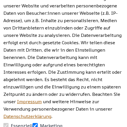
Widerrufsrech
Werkzeuge, 
unserer Website und verarbeiten personenbezogene
t
t
Garten, 
Daten von Besucher:innen unserer Webseite (z.B. IP-
Häufige 
Hinweise zur 
Haushalt 
Fragen 
Adresse), um z.B. Inhalte zu personalisieren, Medien
Batterieentso
und mehr.
(FAQ)
von Drittanbietern einzubinden oder Zugriffe auf
rgung
unsere Website zu analysieren. Die Datenverarbeitung
erfolgt erst durch gesetzte Cookies. Wir teilen diese
Vertrag
widerrufen
Daten mit Dritten, die wir in den Einstellungen
benennen. Die Datenverarbeitung kann mit
Einwilligung oder aufgrund eines berechtigten
Facebook | 
AGB | Impressum | 
Interesses erfolgen. Die Zustimmung kann erteilt oder
Instagram | 
Datenschutzerklärung | 
abgelehnt werden. Es besteht das Recht, nicht
Newsletter
Barrierefreiheitserklärung | 
Widerrufsrecht
einzuwilligen und die Einwilligung zu einem späteren
Zeitpunkt zu ändern oder zu widerrufen. Beachten Sie
unser
Impressum
und weitere Hinweise zur
Verwendung personenbezogener Daten in unserer
Datenschutzerklärung
.
Essenziell
Marketing