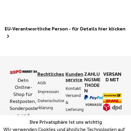
EU-Verantwortliche Person - für Details hier klicken
Rechtliches
Kunden
ZAHLU
VERSAN
service
NGSME
D MIT
Dein 
AGB
THODE
Online-
Kontakt
N
Impressum
Shop für 
Versand 
Datenschutze
Restposten, 
& 
rklärung
Sonderposte
Lieferung
n und 
Zahlung 
Barrierefreihei
Ihre Privatsphäre ist uns wichtig
Aktionsartik
& 
tserklärung
Wir verwenden Cookies und ähnliche Technologien auf
el rund um 
Sicherhei