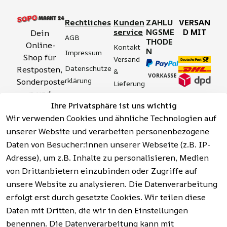
Rechtliches
Kunden
ZAHLU
VERSAN
service
NGSME
D MIT
Dein 
AGB
THODE
Online-
Kontakt
N
Impressum
Shop für 
Versand 
Datenschutze
Restposten, 
& 
rklärung
Sonderposte
Lieferung
n und 
Zahlung 
Barrierefreihei
Ihre Privatsphäre ist uns wichtig
Aktionsartik
& 
tserklärung
Wir verwenden Cookies und ähnliche Technologien auf
el rund um 
Sicherhei
Widerrufsrech
Werkzeuge, 
unserer Website und verarbeiten personenbezogene
t
t
Garten, 
Daten von Besucher:innen unserer Webseite (z.B. IP-
Häufige 
Hinweise zur 
Haushalt 
Fragen 
Adresse), um z.B. Inhalte zu personalisieren, Medien
Batterieentso
und mehr.
(FAQ)
von Drittanbietern einzubinden oder Zugriffe auf
rgung
unsere Website zu analysieren. Die Datenverarbeitung
erfolgt erst durch gesetzte Cookies. Wir teilen diese
Vertrag
widerrufen
Daten mit Dritten, die wir in den Einstellungen
benennen. Die Datenverarbeitung kann mit