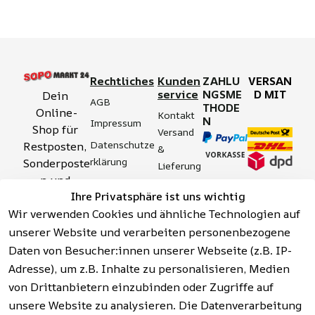
Rechtliches
Kunden
ZAHLU
VERSAN
service
NGSME
D MIT
Dein 
AGB
THODE
Online-
Kontakt
N
Impressum
Shop für 
Versand 
Datenschutze
Restposten, 
& 
rklärung
Sonderposte
Lieferung
n und 
Zahlung 
Barrierefreihei
Ihre Privatsphäre ist uns wichtig
Aktionsartik
& 
tserklärung
Wir verwenden Cookies und ähnliche Technologien auf
el rund um 
Sicherhei
Widerrufsrech
Werkzeuge, 
unserer Website und verarbeiten personenbezogene
t
t
Garten, 
Daten von Besucher:innen unserer Webseite (z.B. IP-
Häufige 
Hinweise zur 
Haushalt 
Fragen 
Adresse), um z.B. Inhalte zu personalisieren, Medien
Batterieentso
und mehr.
(FAQ)
von Drittanbietern einzubinden oder Zugriffe auf
rgung
unsere Website zu analysieren. Die Datenverarbeitung