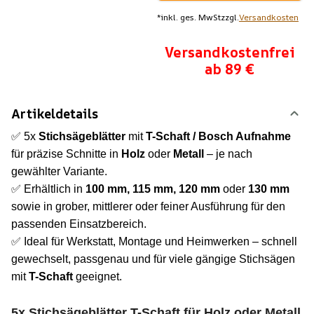
*
inkl. ges. MwSt
zzgl.
Versandkosten
Versandkostenfrei
ab 89 €
Artikeldetails
✅ 5x
Stichsägeblätter
mit
T-Schaft / Bosch Aufnahme
für präzise Schnitte in
Holz
oder
Metall
– je nach
gewählter Variante.
✅ Erhältlich in
100 mm, 115 mm, 120 mm
oder
130 mm
sowie in grober, mittlerer oder feiner Ausführung für den
passenden Einsatzbereich.
✅ Ideal für Werkstatt, Montage und Heimwerken – schnell
gewechselt, passgenau und für viele gängige Stichsägen
mit
T-Schaft
geeignet.
5x Stichsägeblätter T-Schaft für Holz oder Metall