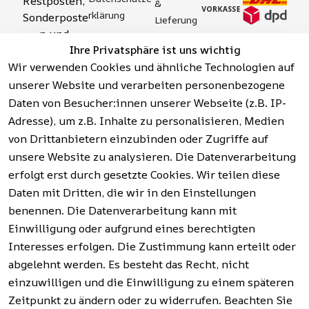
Restposten, 
& 
rklärung
Sonderposte
Lieferung
n und 
Zahlung 
Barrierefreihei
Ihre Privatsphäre ist uns wichtig
Aktionsartik
& 
tserklärung
Wir verwenden Cookies und ähnliche Technologien auf
el rund um 
Sicherhei
Widerrufsrech
Werkzeuge, 
unserer Website und verarbeiten personenbezogene
t
t
Garten, 
Daten von Besucher:innen unserer Webseite (z.B. IP-
Häufige 
Hinweise zur 
Haushalt 
Fragen 
Adresse), um z.B. Inhalte zu personalisieren, Medien
Batterieentso
und mehr.
(FAQ)
von Drittanbietern einzubinden oder Zugriffe auf
rgung
unsere Website zu analysieren. Die Datenverarbeitung
erfolgt erst durch gesetzte Cookies. Wir teilen diese
Vertrag
widerrufen
Daten mit Dritten, die wir in den Einstellungen
benennen. Die Datenverarbeitung kann mit
Einwilligung oder aufgrund eines berechtigten
Facebook | 
AGB | Impressum | 
Interesses erfolgen. Die Zustimmung kann erteilt oder
Instagram | 
Datenschutzerklärung | 
abgelehnt werden. Es besteht das Recht, nicht
Newsletter
Barrierefreiheitserklärung | 
Widerrufsrecht
einzuwilligen und die Einwilligung zu einem späteren
Zeitpunkt zu ändern oder zu widerrufen. Beachten Sie