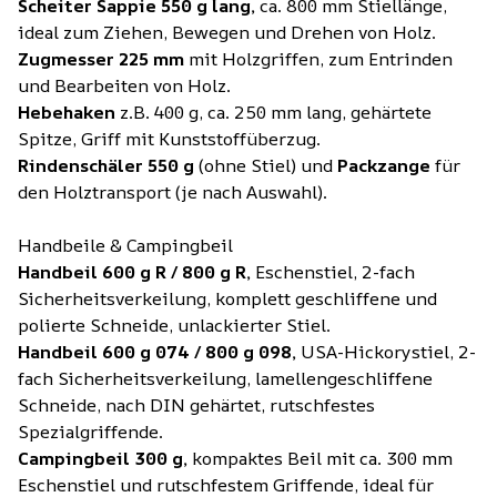
Scheiter Sappie 550 g lang,
ca. 800 mm Stiellänge,
ideal zum Ziehen, Bewegen und Drehen von Holz.
Zugmesser 225 mm
mit Holzgriffen, zum Entrinden
und Bearbeiten von Holz.
Hebehaken
z.B. 400 g, ca. 250 mm lang, gehärtete
Spitze, Griff mit Kunststoffüberzug.
Rindenschäler 550 g
(ohne Stiel) und
Packzange
für
den Holztransport (je nach Auswahl).
Handbeile & Campingbeil
Handbeil 600 g R / 800 g R,
Eschenstiel, 2-fach
Sicherheitsverkeilung, komplett geschliffene und
polierte Schneide, unlackierter Stiel.
Handbeil 600 g 074 / 800 g 098,
USA-Hickorystiel, 2-
fach Sicherheitsverkeilung, lamellengeschliffene
Schneide, nach DIN gehärtet, rutschfestes
Spezialgriffende.
Campingbeil 300 g,
kompaktes Beil mit ca. 300 mm
Eschenstiel und rutschfestem Griffende, ideal für