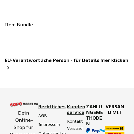
Item Bundle
EU-Verantwortliche Person - für Details hier klicken
Rechtliches
Kunden
ZAHLU
VERSAN
service
NGSME
D MIT
Dein 
AGB
THODE
Online-
Kontakt
N
Impressum
Shop für 
Versand 
Datenschutze